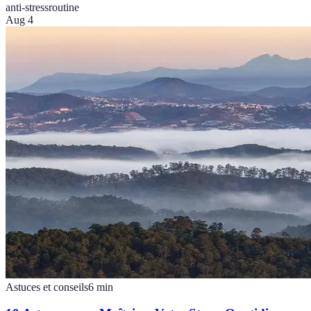
anti-stress
routine
Aug 4
Astuces et conseils
6
min