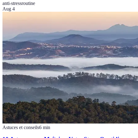
anti-stress
routine
Aug 4
Astuces et conseils
6
min