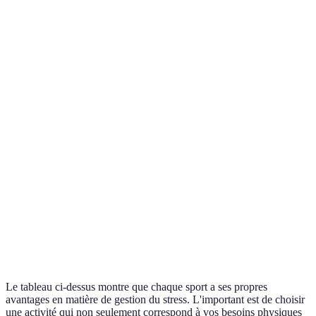
Sport
Intensité
Effets immédiats
Bienfaits longs term
Amélioration du
Course à
Libération rapide
Élevée
système cardio-
pied
d'endorphines
vasculaire
Faible à
Détente
Réduction du stress
Yoga
Modérée
immédiate
chronique, souplesse
Sensation
Excellente pour les
Natation
Modérée
d'apesanteur
articulations
Renforcement
Modérée
Cyclisme
Exercice complet
musculaire et
à Élevée
cardiaque
Le tableau ci-dessus montre que chaque sport a ses propres
avantages en matière de gestion du stress. L'important est de choisir
une activité qui non seulement correspond à vos besoins physiques