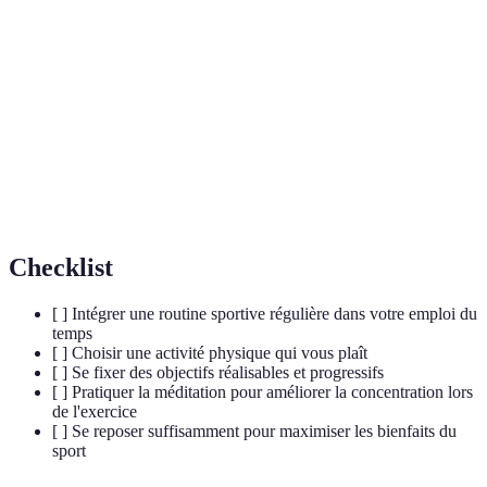
analgésique et stimulant l'humeur.
Hormone du stress libérée par les glandes
Cortisol
surrénales, augmentant en réponse à des
événements stressants.
Neurotransmetteur essentiel au fonctionnement du
Dopamine
cerveau qui joue un rôle clé dans le plaisir et la
récompense.
Checklist
[ ] Intégrer une routine sportive régulière dans votre emploi du
temps
[ ] Choisir une activité physique qui vous plaît
[ ] Se fixer des objectifs réalisables et progressifs
[ ] Pratiquer la méditation pour améliorer la concentration lors
de l'exercice
[ ] Se reposer suffisamment pour maximiser les bienfaits du
sport