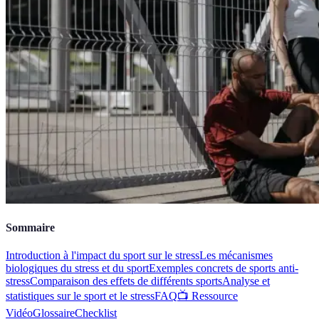
Sommaire
Introduction à l'impact du sport sur le stress
Les mécanismes
biologiques du stress et du sport
Exemples concrets de sports anti-
stress
Comparaison des effets de différents sports
Analyse et
statistiques sur le sport et le stress
FAQ
📺 Ressource
Vidéo
Glossaire
Checklist