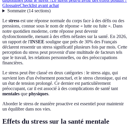
disponibles pour le stress ?
Le stress peut-il avoir des effets positifs ?
Glossaire
Checklist avant achat
Sommaire
(
14
sections
)
Le
stress
est une réponse normale du corps face à des défis ou des
pressions, connue sous le nom de réponse « lutte ou fuite ». Dans
notre quotidien moderne, cette réponse peut devenir
dysfonctionnelle, menant à des effets néfastes sur la santé. En 2026,
un rapport de l'
INSEE
souligne que près de 30% des Français
déclarent ressentir un stress significatif plusieurs fois par mois. Cette
perception du stress peut provenir d'une multitude de facteurs tels
que le travail, les relations personnelles, ou des préoccupations
financières.
Le stress peut être classé en deux catégories : le stress aigu, qui
survient lors d'un événement ponctuel, et le stress chronique, qui est
un état de tension prolongé. Ce dernier est particulièrement
préoccupant, car il est associé à des complications de santé tant
mentales
que
physiques
.
Aborder le stress de manière proactive est essentiel pour maintenir
un équilibre dans nos vies.
Effets du stress sur la santé mentale