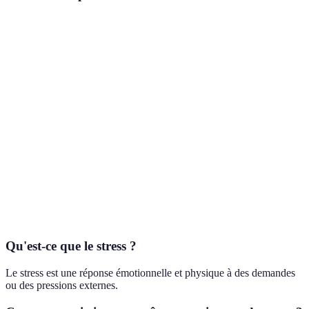
Source de stress
Impact potentiel
Fréquence
Mesures
Travail
Élevé
Quotidien
Exercic
Thérapie
Relations
Moyen
Hebdomadaire
communi
Budgétis
Financier
Élevé
Mensuel
conseil
Santé
Élevé
Variable
Médecin,
personnelle
Qu'est-ce que le stress ?
Le stress est une réponse émotionnelle et physique à des demandes
ou des pressions externes.