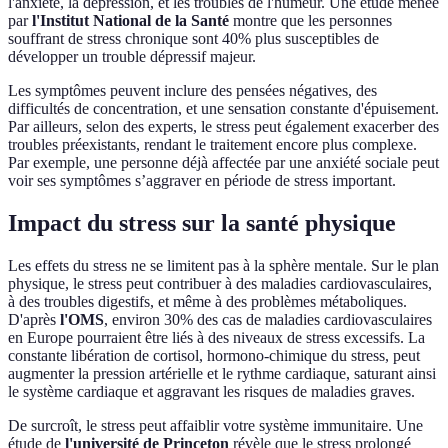
l'anxiété, la dépression, et les troubles de l'humeur. Une étude menée
par
l'Institut National de la Santé
montre que les personnes
souffrant de stress chronique sont 40% plus susceptibles de
développer un trouble dépressif majeur.
Les symptômes peuvent inclure des pensées négatives, des
difficultés de concentration, et une sensation constante d'épuisement.
Par ailleurs, selon des experts, le stress peut également exacerber des
troubles préexistants, rendant le traitement encore plus complexe.
Par exemple, une personne déjà affectée par une anxiété sociale peut
voir ses symptômes s’aggraver en période de stress important.
Impact du stress sur la santé physique
Les effets du stress ne se limitent pas à la sphère mentale. Sur le plan
physique, le stress peut contribuer à des maladies cardiovasculaires,
à des troubles digestifs, et même à des problèmes métaboliques.
D'après
l'OMS
, environ 30% des cas de maladies cardiovasculaires
en Europe pourraient être liés à des niveaux de stress excessifs. La
constante libération de cortisol, hormono-chimique du stress, peut
augmenter la pression artérielle et le rythme cardiaque, saturant ainsi
le système cardiaque et aggravant les risques de maladies graves.
De surcroît, le stress peut affaiblir votre système immunitaire. Une
étude de
l'université de Princeton
révèle que le stress prolongé