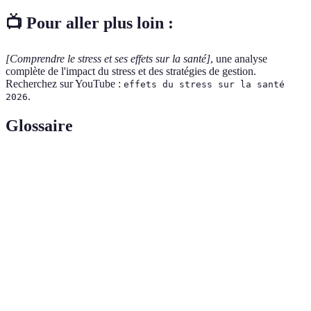
📺 Pour aller plus loin :
[Comprendre le stress et ses effets sur la santé]
, une analyse
complète de l'impact du stress et des stratégies de gestion.
Recherchez sur YouTube :
effets du stress sur la santé
.
2026
Glossaire
Terme
Définition
Réaction physique et mentale face à une menace
Stress
ou un défi.
Hormone liée à la réponse au stress, souvent
Cortisol
appelée "hormone du stress".
Hormones produites par le corps pour atténuer la
Endorphines
douleur et améliorer l'humeur.