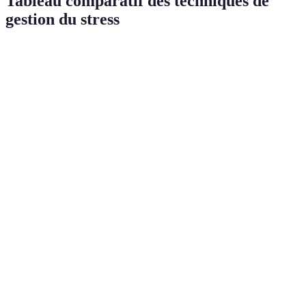
Tableau comparatif des techniques de
gestion du stress
Technique
Avantages
Inconvénients
Recommandatio
Nécessite du
Exercice
Amélioration
À intégrer
temps et des
physique
de l'humeur
quotidiennement
ressources
Peut nécessiter
Réduction de
Pratiquer
Méditation
un
l'anxiété
régulièrement
apprentissage
Diminution
Demande de
Gestion du
du sentiment
la
Utiliser un planne
temps
d'être
planification
débordé
Établir un
Renforcement
Dépend de la
Maintenir des
réseau de
des liens