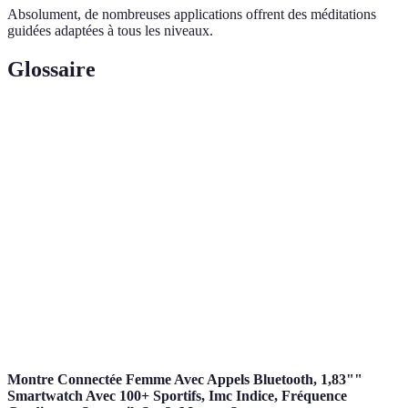
Absolument, de nombreuses applications offrent des méditations
guidées adaptées à tous les niveaux.
Glossaire
Terme
Définition
Méditation
Technique de méditation qui consiste à se
pleine
concentrer sur le moment présent sans jugement.
conscience
Relaxation
État d'apaisement complet du corps et de l'esprit,
profonde
souvent induit par la méditation.
État de préoccupation, souvent excessif, lié à des
Anxiété
événements futurs ou incertains.
Montre Connectée Femme Avec Appels Bluetooth, 1,83""
Smartwatch Avec 100+ Sportifs, Imc Indice, Fréquence