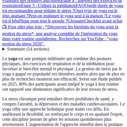
Pratiquez des postures anti-stress
Étape 4 : Intégrez des exercices de
respiration
Étape 5 : Utilisez la méditation
FAQ
Quelle durée de yoga
est recommandée pour réduire le stress ?
Quel type de yoga est le
plus apaisant ?
Peut-on pratiquer le yoga seul à la maison ?
Le yoga
est-il bénéfique pour tout le monde ?
Glossaire
Checklist avant achat
📺 Pour aller plus loin : *Découvrez les bienfaits du yoga pour la
gestion du stress*, une analyse complète de l'intégration du yoga
dans votre routine quotidienne. Recherchez sur YouTube : "yoga
gestion du stress 2026".
Sommaire
(
14
sections
)
Le
yoga
est une pratique millénaire qui combine des postures
physiques, des exercices de respiration et de la méditation pour
favoriser le bien-être mental et physique. La gestion du stress par le
yoga a gagné en popularité ces dernières années alors que de plus en
plus de recherches montrent son efficacité. Selon une étude publiée
en 2025, 80% des participants ayant intégré le yoga à leur routine
ont rapporté une diminution significative de leur niveau de stress.
Le stress chronique peut entraîner divers problèmes de santé, y
compris l'anxiété, la dépression et des maladies cardiovasculaires. Le
yoga offre une approche holistique pour traiter ces défis. En
améliorant la flexibilité, en renforçant le corps et en apaisant l'esprit,
cette discipline permet de gérer les tensions quotidiennes plus
sereinement. L'augmentation de l'approche mindful dans la pratique