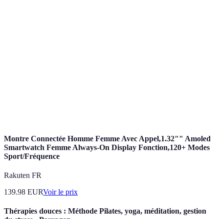
Terme
Définition
Une pratique spirituelle et corporelle visant à
Yoga
l'harmonisation du corps et de l'esprit.
Technique de contrôle de la respiration utilisée dans
Pranayama
le yoga pour apaiser le mental.
Pratique de concentration permettant de calmer
Méditation
l'esprit et de nourrir le bien-être intérieur.
Montre Connectée Homme Femme Avec Appel,1.32"" Amoled
Smartwatch Femme Always-On Display Fonction,120+ Modes
Sport/Fréquence
Rakuten FR
139.98
EUR
Voir le prix
Thérapies douces : Méthode Pilates, yoga, méditation, gestion