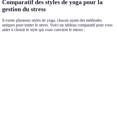
Comparatif des styles de yoga pour la
gestion du stress
Il existe plusieurs styles de yoga, chacun ayant des méthodes
uniques pour traiter le stress. Voici un tableau comparatif pour vous
aider à choisir le style qui vous convient le mieux :
Style de Yoga
Approche
Bienfaits
Idéal pour
Relaxation
Postures
profonde,
Débutants,
Hatha Yoga
douces et
amélioration
stress léger
équilibrées
de la
souplesse
Profonde
Postures
Stress élevé,
détente,
Yin Yoga
tenues
fatigue
relâchement
longtemps
accumulée
des tensions