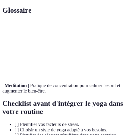
Glossaire
Terme
Définition
Asana
Posture physique pratiquée lors des séances de yoga.
Technique de respiration dans le yoga pour gérer le
Pranayama
souffle.
|
Méditation
| Pratique de concentration pour calmer l'esprit et
augmenter le bien-être.
Checklist avant d'intégrer le yoga dans
votre routine
[ ] Identifier vos facteurs de stress.
[ ] Choisir un style de yoga adapté à vos besoins.