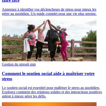
faire face
Apprenez à identifier vos déclencheurs de stress pour mieux les
gérer au quotidien. Un guide complet pour une vie plus sereine.
Gestion du stress
6
min
Comment le soutien social aide à maîtriser votre
stress
Le soutien social est essentiel pour maîtriser le stress au quotidien.
Explorez comment des relations solides et des interactions positives
aident à mieux gérer les défis.