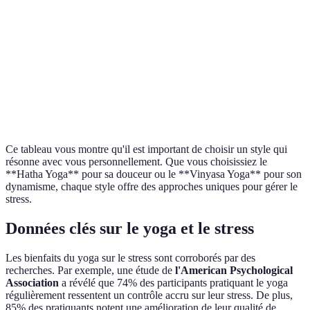
Énergie,
Stress modéré,
Séquences
Vinyasa Yoga
coordination
envie de
dynamiques
esprit-corps
mouvement
Combinaison
Éveil de
Recherche de
Kundalini
de postures,
l'énergie,
transformation
Yoga
mantras,
confiance en
personnelle
méditation
soi
Ce tableau vous montre qu'il est important de choisir un style qui
résonne avec vous personnellement. Que vous choisissiez le
**Hatha Yoga** pour sa douceur ou le **Vinyasa Yoga** pour son
dynamisme, chaque style offre des approches uniques pour gérer le
stress.
Données clés sur le yoga et le stress
Les bienfaits du yoga sur le stress sont corroborés par des
recherches. Par exemple, une étude de
l'American Psychological
Association
a révélé que 74% des participants pratiquant le yoga
régulièrement ressentent un contrôle accru sur leur stress. De plus,
85% des pratiquants notent une amélioration de leur qualité de