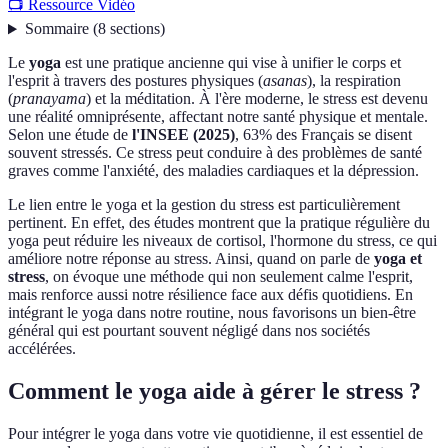
📺 Ressource Vidéo
Sommaire
(
8
sections
)
Le
yoga
est une pratique ancienne qui vise à unifier le corps et
l'esprit à travers des postures physiques (
asanas
), la respiration
(
pranayama
) et la méditation. À l'ère moderne, le stress est devenu
une réalité omniprésente, affectant notre santé physique et mentale.
Selon une étude de
l'INSEE (2025)
, 63% des Français se disent
souvent stressés. Ce stress peut conduire à des problèmes de santé
graves comme l'anxiété, des maladies cardiaques et la dépression.
Le lien entre le yoga et la gestion du stress est particulièrement
pertinent. En effet, des études montrent que la pratique régulière du
yoga peut réduire les niveaux de cortisol, l'hormone du stress, ce qui
améliore notre réponse au stress. Ainsi, quand on parle de
yoga et
stress
, on évoque une méthode qui non seulement calme l'esprit,
mais renforce aussi notre résilience face aux défis quotidiens. En
intégrant le yoga dans notre routine, nous favorisons un bien-être
général qui est pourtant souvent négligé dans nos sociétés
accélérées.
Comment le yoga aide à gérer le stress ?
Pour intégrer le yoga dans votre vie quotidienne, il est essentiel de