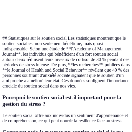
Ter
Accès aux
Bénéfique à
Limité à la connaissance
d'a
informations
travers le partage
personnelle
co
## Statistiques sur le soutien social Les statistiques montrent que le
soutien social est non seulement bénéfique, mais quasi
indispensable. Selon une étude de **l'Academy of Management
Journal**, les individus qui bénéficient d'un fort soutien social
autour d'eux réduisent leurs niveaux de cortisol de 30 % pendant des
périodes de stress intense. De plus, **les recherches** publiées dans
**le Journal of Health and Social Behavior** révèlent que 40 % des
personnes souffrant d'anxiété sociale signalent que le soutien d'un
ami proche a amélioré leur état. Ces données soulignent l'importance
cruciale du soutien social dans nos vies.
Pourquoi le soutien social est-il important pour la
gestion du stress ?
Le soutien social offre aux individus un sentiment d'appartenance et
de compréhension, ce qui peut nourrir la résilience face au stress.