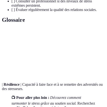
[ ] Consulter un professionnel si des niveaux de stress
extrêmes persistent.
[ ] Évaluer régulièrement la qualité des relations sociales.
Glossaire
Terme
Définition
Soutien
Aide fournie par le réseau social d'un individu, essentiel
social
pour le bien-être émotionnel.
Hormone du stress secrétée par le corps en réponse à
Cortisol
des facteurs de stress.
|
Résilience
| Capacité à faire face et à se remettre des adversités ou
des stresseurs.
📺 Pour aller plus loin :
Découvrez comment
surmonter le stress grâce au soutien social.
Recherchez