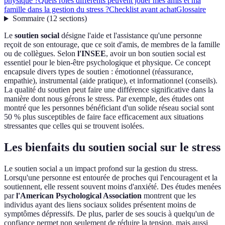
physique ?
Quels rôles différents peuvent jouer mes amis et ma
famille dans la gestion du stress ?
Checklist avant achat
Glossaire
Sommaire
(
12
sections
)
Le
soutien social
désigne l'aide et l'assistance qu'une personne
reçoit de son entourage, que ce soit d'amis, de membres de la famille
ou de collègues. Selon
l'INSEE
, avoir un bon soutien social est
essentiel pour le bien-être psychologique et physique. Ce concept
encapsule divers types de soutien : émotionnel (réassurance,
empathie), instrumental (aide pratique), et informationnel (conseils).
La qualité du soutien peut faire une différence significative dans la
manière dont nous gérons le stress. Par exemple, des études ont
montré que les personnes bénéficiant d'un solide réseau social sont
50 % plus susceptibles de faire face efficacement aux situations
stressantes que celles qui se trouvent isolées.
Les bienfaits du soutien social sur le stress
Le soutien social a un impact profond sur la gestion du stress.
Lorsqu'une personne est entourée de proches qui l'encouragent et la
soutiennent, elle ressent souvent moins d'anxiété. Des études menées
par
l'American Psychological Association
montrent que les
individus ayant des liens sociaux solides présentent moins de
symptômes dépressifs. De plus, parler de ses soucis à quelqu'un de
confiance permet non seulement de réduire la tension, mais aussi