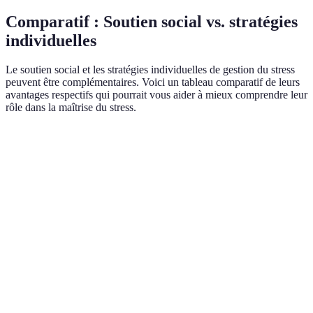
Comparatif : Soutien social vs. stratégies
individuelles
Le soutien social et les stratégies individuelles de gestion du stress
peuvent être complémentaires. Voici un tableau comparatif de leurs
avantages respectifs qui pourrait vous aider à mieux comprendre leur
rôle dans la maîtrise du stress.
Critère
Soutien Social
Stratégies Individuelles
Ve
Élevée; soutien
Fav
Efficacité à
Variable; dépend de la
immédiat
l'u
court terme
technique choisie
disponible
de
Impact
Renforce
Peut engendrer solitude
Sou
émotionnel
l'estime de soi
sans interaction
plu
Stress
Peut réduire
Moins efficace sur le
Équ
chronique
significativement
long terme
de