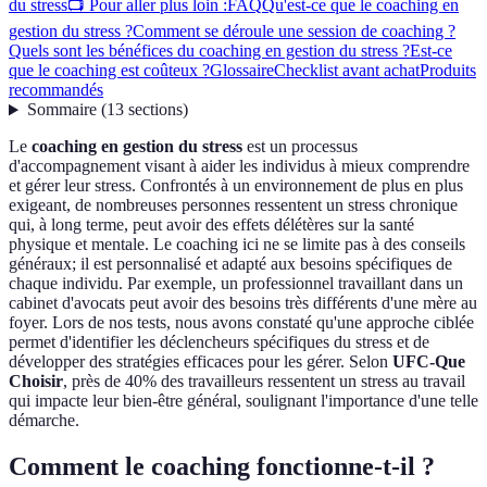
du stress
📺 Pour aller plus loin :
FAQ
Qu'est-ce que le coaching en
gestion du stress ?
Comment se déroule une session de coaching ?
Quels sont les bénéfices du coaching en gestion du stress ?
Est-ce
que le coaching est coûteux ?
Glossaire
Checklist avant achat
Produits
recommandés
Sommaire
(
13
sections
)
Le
coaching en gestion du stress
est un processus
d'accompagnement visant à aider les individus à mieux comprendre
et gérer leur stress. Confrontés à un environnement de plus en plus
exigeant, de nombreuses personnes ressentent un stress chronique
qui, à long terme, peut avoir des effets délétères sur la santé
physique et mentale. Le coaching ici ne se limite pas à des conseils
généraux; il est personnalisé et adapté aux besoins spécifiques de
chaque individu. Par exemple, un professionnel travaillant dans un
cabinet d'avocats peut avoir des besoins très différents d'une mère au
foyer. Lors de nos tests, nous avons constaté qu'une approche ciblée
permet d'identifier les déclencheurs spécifiques du stress et de
développer des stratégies efficaces pour les gérer. Selon
UFC-Que
Choisir
, près de 40% des travailleurs ressentent un stress au travail
qui impacte leur bien-être général, soulignant l'importance d'une telle
démarche.
Comment le coaching fonctionne-t-il ?