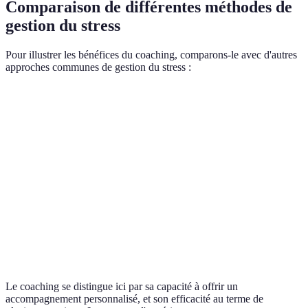
Comparaison de différentes méthodes de
gestion du stress
Pour illustrer les bénéfices du coaching, comparons-le avec d'autres
approches communes de gestion du stress :
Méthode
Efficacité
Coût
Temps requis
Coaching
Élevée
Modéré
Long terme
Méditation
Moyenne
Faible
Quotidien
Thérapie
Haute
Élevé
Long terme
Auto-assistance
Variable
Faible
Variable
(livres, etc.)
Le coaching se distingue ici par sa capacité à offrir un
accompagnement personnalisé, et son efficacité au terme de