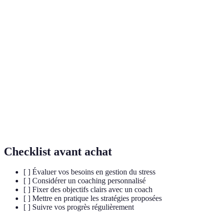
Terme
Définition
Accompagnement personnalisé visant à aider un
Coaching
individu à atteindre des objectifs spécifiques.
Gestion du
Ensemble de techniques et stratégies utilisées pour
stress
maîtriser les niveaux de stress.
Pratique de pleine conscience visant à augmenter la
Mindfulness
conscience de soi et à réduire le stress.
Checklist avant achat
[ ] Évaluer vos besoins en gestion du stress
[ ] Considérer un coaching personnalisé
[ ] Fixer des objectifs clairs avec un coach
[ ] Mettre en pratique les stratégies proposées
[ ] Suivre vos progrès régulièrement