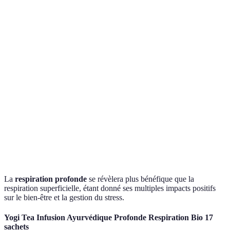
Effets sur le
Réduit efficacement le
Peut exacerber l'anxiété
stress
stress et l'anxiété
Facile à pratiquer
Difficilement contrôlable
Accessibilité
n'importe où
en situation de stress
Impact sur
Améliore multi-
Peu ou pas d'impact
le bien-être
dimensionnel
positif
général
(physique et mental)
La
respiration profonde
se révèlera plus bénéfique que la
respiration superficielle, étant donné ses multiples impacts positifs
sur le bien-être et la gestion du stress.
Yogi Tea Infusion Ayurvédique Profonde Respiration Bio 17
sachets