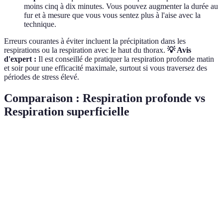
moins cinq à dix minutes. Vous pouvez augmenter la durée au
fur et à mesure que vous vous sentez plus à l'aise avec la
technique.
Erreurs courantes à éviter incluent la précipitation dans les
respirations ou la respiration avec le haut du thorax.
💡 Avis
d'expert :
Il est conseillé de pratiquer la respiration profonde matin
et soir pour une efficacité maximale, surtout si vous traversez des
périodes de stress élevé.
Comparaison : Respiration profonde vs
Respiration superficielle
Critère
Respiration Profonde
Respiration Superficielle
Apport en
Élevé (développe les
Faible (utilisation limitée
oxygène
poumons)
des poumons)