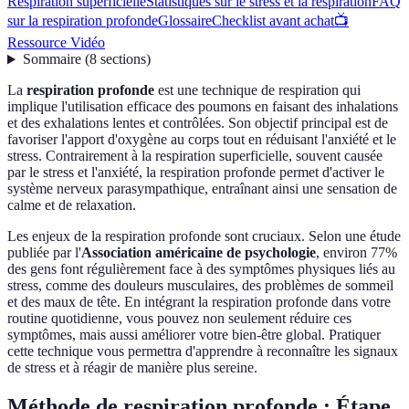
Respiration superficielle
Statistiques sur le stress et la respiration
FAQ
sur la respiration profonde
Glossaire
Checklist avant achat
📺
Ressource Vidéo
Sommaire
(
8
sections
)
La
respiration profonde
est une technique de respiration qui
implique l'utilisation efficace des poumons en faisant des inhalations
et des exhalations lentes et contrôlées. Son objectif principal est de
favoriser l'apport d'oxygène au corps tout en réduisant l'anxiété et le
stress. Contrairement à la respiration superficielle, souvent causée
par le stress et l'anxiété, la respiration profonde permet d'activer le
système nerveux parasympathique, entraînant ainsi une sensation de
calme et de relaxation.
Les enjeux de la respiration profonde sont cruciaux. Selon une étude
publiée par l'
Association américaine de psychologie
, environ 77%
des gens font régulièrement face à des symptômes physiques liés au
stress, comme des douleurs musculaires, des problèmes de sommeil
et des maux de tête. En intégrant la respiration profonde dans votre
routine quotidienne, vous pouvez non seulement réduire ces
symptômes, mais aussi améliorer votre bien-être global. Pratiquer
cette technique vous permettra d'apprendre à reconnaître les signaux
de stress et à réagir de manière plus sereine.
Méthode de respiration profonde : Étape