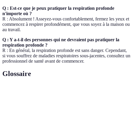
Q : Est-ce que je peux pratiquer la respiration profonde
n'importe où ?
R : Absolument ! Asseyez-vous confortablement, fermez les yeux et
commencez à respirer profondément, que vous soyez à la maison ou
au travail.
Q : Y a-t-il des personnes qui ne devraient pas pratiquer la
respiration profonde ?
R : En général, la respiration profonde est sans danger. Cependant,
si vous souffrez de maladies respiratoires sous-jacentes, consultez un
professionnel de santé avant de commencer.
Glossaire
Terme
Définition
Respiration
Type de respiration utilisant le diaphragme
diaphragmatique
pour des inhalations profondes.
Système nerveux
Partie du système nerveux qui calme le
parasympathique
corps et aide à réduire le stress.