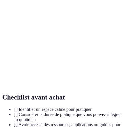
Technique de respiration qui engage le diaphragme
Respiration
pour renouveler les échanges gazeux, réduisant ainsi
profonde
la tension et le stress.
État d'être pleinement présent dans l'instant, souvent
Pleine
utilisé dans des pratiques méditatives pour réduire
conscience
l'anxiété et le stress.
État de préoccupation excessive, souvent
accompagné de symptômes physiques, pouvant être
Anxiété
atténué par des méthodes de gestion du stress
comme la respiration consciente.
Checklist avant achat
[ ] Identifier un espace calme pour pratiquer
[ ] Considérer la durée de pratique que vous pouvez intégrer
au quotidien
[ ] Avoir accès à des ressources, applications ou guides pour