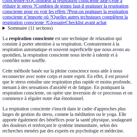
consciente
FAQ
Comment la respiration consciente aide-t-elle à
réduire le stress ?
Combien de temps faut-il pratiquer la respiration
consciente pour en voir les effets ?
Peut-on pratiquer la respiration
consciente n’importe où ?
Quelles autres techniques complètent la
respiration consciente ?
Glossaire
Checklist avant achat
Sommaire
(
11
sections
)
La
respiration consciente
est une technique de relaxation qui
consiste à porter attention à sa respiration. Contrairement à la
respiration automatique et souvent superficielle que nous avons au
quotidien, la respiration consciente nous invite à ralentir et à
contrôler notre souffle.
Cette méthode basée sur la pleine conscience nous aide à nous
reconnecter avec notre corps et notre esprit. En effet, il est prouvé
que le stress entraîne une respiration plus rapide et moins profonde,
menant à des sensations d'anxiété et de fatigue. En pratiquant la
respiration consciente, on opère une inversion de ce processus et on
commence à réguler notre état émotionnel.
La respiration consciente s'inscrit dans le cadre d'approches plus
larges de gestion du stress, comme la méditation ou le yoga. Elle
apporte également des bénéfices pour la santé physique, soulageant
des douleurs et renforçant le système immunitaire, selon des
recherches menées par des experts en psychologie et médecine.