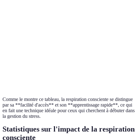
Méthode
Durée recommandée
Accessibilité
Effets à 
Respiration
5-10 minutes
Élevée
Élevés
consciente
Méditation
10-30 minutes
Élevée
Élevés
Yoga
30-60 minutes
Elevée
Élevés
Exercice
30-60 minutes
Élevée
Élevés
physique
Comme le montre ce tableau, la respiration consciente se distingue
par sa **facilité d'accès** et son **apprentissage rapide**, ce qui
en fait une technique idéale pour ceux qui cherchent à débuter dans
la gestion du stress.
Statistiques sur l'impact de la respiration
consciente