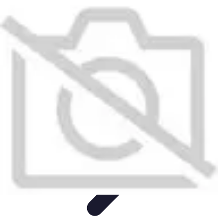
Stress Maîtrise
Sport et Bien-être
Techniques de gestion du stress
Techniques et
Outils
Gestion du Stress
Techniques de Gestion
Stress Maîtrise