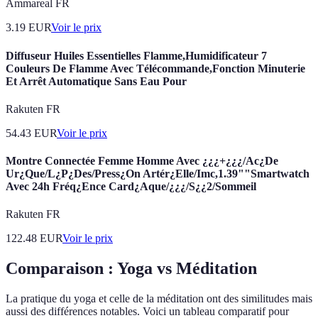
Ammareal FR
3.19
EUR
Voir le prix
Diffuseur Huiles Essentielles Flamme,Humidificateur 7
Couleurs De Flamme Avec Télécommande,Fonction Minuterie
Et Arrêt Automatique Sans Eau Pour
Rakuten FR
54.43
EUR
Voir le prix
Montre Connectée Femme Homme Avec ¿¿¿+¿¿¿/Ac¿De
Ur¿Que/L¿P¿Des/Press¿On Artér¿Elle/Imc,1.39""Smartwatch
Avec 24h Fréq¿Ence Card¿Aque/¿¿¿/S¿¿2/Sommeil
Rakuten FR
122.48
EUR
Voir le prix
Comparaison : Yoga vs Méditation
La pratique du yoga et celle de la méditation ont des similitudes mais
aussi des différences notables. Voici un tableau comparatif pour