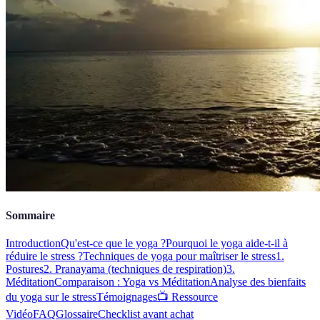
Sommaire
Introduction
Qu'est-ce que le yoga ?
Pourquoi le yoga aide-t-il à
réduire le stress ?
Techniques de yoga pour maîtriser le stress
1.
Postures
2. Pranayama (techniques de respiration)
3.
Méditation
Comparaison : Yoga vs Méditation
Analyse des bienfaits
du yoga sur le stress
Témoignages
📺 Ressource
Vidéo
FAQ
Glossaire
Checklist avant achat