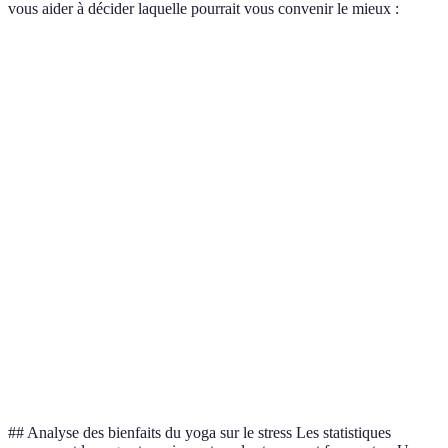
vous aider à décider laquelle pourrait vous convenir le mieux :
Critère
Yoga
Méditation
Verdict
Activité
Le yoga inclut des
Oui
Non
Physique
postures physiques.
Ambos
Focus du
Présent
Intense
promouvent la
Mental
concentration.
La respiration est
Respiratoire
Oui
Variable
centrale en yoga.
Le yoga améliore
Flexibilité
Augmente
Inférieur
la flexibilité
physique.
## Analyse des bienfaits du yoga sur le stress Les statistiques