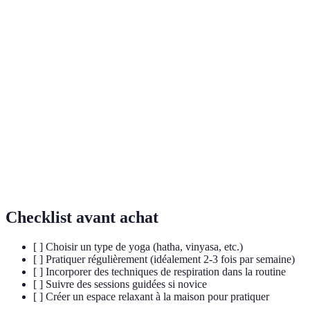
Terme
Définition
Discipline spirituelle et physique d'origine indienne
Yoga
visant à l'harmonie du corps et de l'esprit par des
postures (asanas), respirations et méditation.
Techniques de contrôle de la respiration, essentielle
Pranayama
dans la pratique du yoga.
Pratique mentale visant à un haut degré de
Méditation
concentration et d'apaisement par des méditations
formelles ou informelles.
Checklist avant achat
[ ] Choisir un type de yoga (hatha, vinyasa, etc.)
[ ] Pratiquer régulièrement (idéalement 2-3 fois par semaine)
[ ] Incorporer des techniques de respiration dans la routine
[ ] Suivre des sessions guidées si novice
[ ] Créer un espace relaxant à la maison pour pratiquer