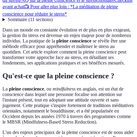
du stress
FAQ sur la pleine conscience et le stress
Glossaire
Checklist
avant achat
📺 Pour aller plus loin : *La méditation de pleine
conscience pour réduire le stress*
Sommaire
(
11
sections
)
Dans un monde en constante évolution et de plus en plus exigeant,
la gestion du stress est devenue un enjeu majeur pour de nombreux
individus. La pratique de la
pleine conscience
se révèle être une
méthode efficace pour appréhender et maîtriser le stress au
quotidien. Cet article explore comment la pleine conscience peut
transformer votre approche face au stress, en détaillant ses
fondements, ses applications pratiques et ses bénéfices mesurés.
Qu'est-ce que la pleine conscience ?
La
pleine conscience
, ou
mindfulness
en anglais, est un état de
conscience dans lequel une personne focalise son attention sur
l'instant présent, tout en adoptant une attitude ouverte et sans
jugement. Cette pratique s'inspire fortement de traditions méditatives
orientales, notamment le bouddhisme, et a été popularisée en
Occident depuis les années 1970 à travers des programmes comme
le MBSR (Mindfulness-Based Stress Reduction).
L'un des enjeux principaux de la pleine conscience est de nous aider