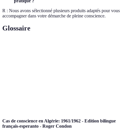
pratique ?
R : Nous avons sélectionné plusieurs produits adaptés pour vous
accompagner dans votre démarche de pleine conscience.
Glossaire
Terme
Définition
Pleine
État de conscience focalisé sur le moment présent,
conscience
sans jugement.
Réaction physiologique et psychologique face à des
Stress
situations perçues comme menaçantes ou difficiles.
Pratique mentale visant à concentrer l'esprit et à
Méditation
induire un état de calme.
Cas de conscience en Algérie: 1961/1962 - Edition bilingue
français-esperanto - Roger Condon