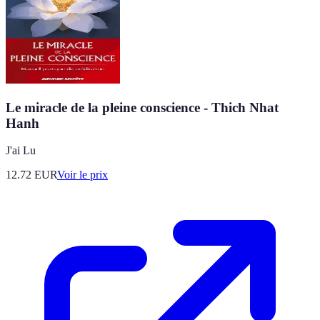
Le miracle de la pleine conscience - Thich Nhat
Hanh
J'ai Lu
12.72
EUR
Voir le prix