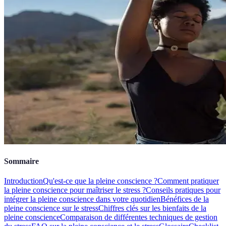
Sommaire
Introduction
Qu'est-ce que la pleine conscience ?
Comment pratiquer
la pleine conscience pour maîtriser le stress ?
Conseils pratiques pour
intégrer la pleine conscience dans votre quotidien
Bénéfices de la
pleine conscience sur le stress
Chiffres clés sur les bienfaits de la
pleine conscience
Comparaison de différentes techniques de gestion