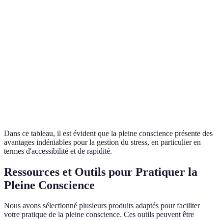
Variable (plusieurs mois)
d'apprentissage
semaines)
Généralement
Coût d'un cours souvent
Coût
gratuit
élevé
Immédiats et longs
Résultats
Long terme
termes
Accessibilité
Très accessible
Nécessite un guide souvent
Dans ce tableau, il est évident que la pleine conscience présente des
avantages indéniables pour la gestion du stress, en particulier en
termes d'accessibilité et de rapidité.
Ressources et Outils pour Pratiquer la
Pleine Conscience
Nous avons sélectionné plusieurs produits adaptés pour faciliter
votre pratique de la pleine conscience. Ces outils peuvent être