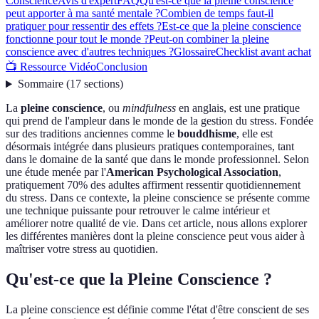
Conscience
Avis d'expert
FAQ
Qu'est-ce que la pleine conscience
peut apporter à ma santé mentale ?
Combien de temps faut-il
pratiquer pour ressentir des effets ?
Est-ce que la pleine conscience
fonctionne pour tout le monde ?
Peut-on combiner la pleine
conscience avec d'autres techniques ?
Glossaire
Checklist avant achat
📺 Ressource Vidéo
Conclusion
Sommaire
(
17
sections
)
La
pleine conscience
, ou
mindfulness
en anglais, est une pratique
qui prend de l'ampleur dans le monde de la gestion du stress. Fondée
sur des traditions anciennes comme le
bouddhisme
, elle est
désormais intégrée dans plusieurs pratiques contemporaines, tant
dans le domaine de la santé que dans le monde professionnel. Selon
une étude menée par l'
American Psychological Association
,
pratiquement 70% des adultes affirment ressentir quotidiennement
du stress. Dans ce contexte, la pleine conscience se présente comme
une technique puissante pour retrouver le calme intérieur et
améliorer notre qualité de vie. Dans cet article, nous allons explorer
les différentes manières dont la pleine conscience peut vous aider à
maîtriser votre stress au quotidien.
Qu'est-ce que la Pleine Conscience ?
La pleine conscience est définie comme l'état d'être conscient de ses