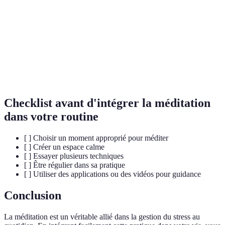
Mindfulness
État de prise de conscience de l'instant présent.
Cortex
Partie du cerveau associée à la régulation
Préfrontal
émotionnelle.
État d'inquiétude ou de peur face à des
Anxiété
événements futurs.
Checklist avant d'intégrer la méditation
dans votre routine
[ ] Choisir un moment approprié pour méditer
[ ] Créer un espace calme
[ ] Essayer plusieurs techniques
[ ] Être régulier dans sa pratique
[ ] Utiliser des applications ou des vidéos pour guidance
Conclusion
La méditation est un véritable allié dans la gestion du stress au