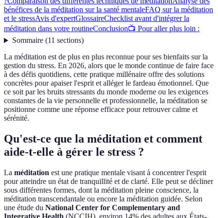
?
Comparaison des différentes techniques de méditation
Analyse des
bénéfices de la méditation sur la santé mentale
FAQ sur la méditation
et le stress
Avis d'expert
Glossaire
Checklist avant d'intégrer la
méditation dans votre routine
Conclusion
📺 Pour aller plus loin :
Sommaire
(
11
sections
)
La méditation est de plus en plus reconnue pour ses bienfaits sur la
gestion du stress. En 2026, alors que le monde continue de faire face
à des défis quotidiens, cette pratique millénaire offre des solutions
concrètes pour apaiser l'esprit et alléger le fardeau émotionnel. Que
ce soit par les bruits stressants du monde moderne ou les exigences
constantes de la vie personnelle et professionnelle, la méditation se
positionne comme une réponse efficace pour retrouver calme et
sérénité.
Qu'est-ce que la méditation et comment
aide-t-elle à gérer le stress ?
La
méditation
est une pratique mentale visant à concentrer l'esprit
pour atteindre un état de tranquillité et de clarté. Elle peut se décliner
sous différentes formes, dont la méditation pleine conscience, la
méditation transcendantale ou encore la méditation guidée. Selon
une étude du
National Center for Complementary and
Integrative Health
(NCCIH), environ 14% des adultes aux États-