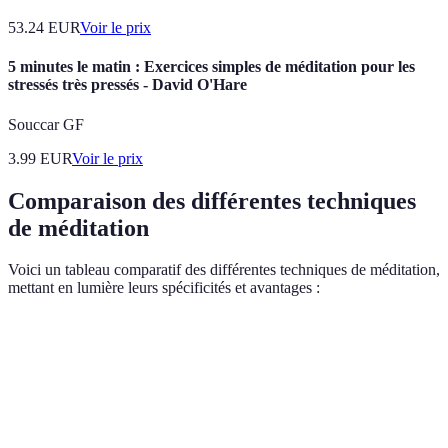
53.24
EUR
Voir le prix
5 minutes le matin : Exercices simples de méditation pour les
stressés très pressés - David O'Hare
Souccar GF
3.99
EUR
Voir le prix
Comparaison des différentes techniques
de méditation
Voici un tableau comparatif des différentes techniques de méditation,
mettant en lumière leurs spécificités et avantages :
Technique de Méditation
Avantages
Inconvénients
Peut être
Apprend à vivre
Méditation pleine
difficile à
dans l’instant
conscience
maîtriser au
présent