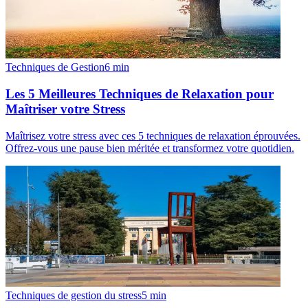
Techniques de Gestion
6
min
Les 5 Meilleures Techniques de Relaxation pour
Maîtriser votre Stress
Maîtrisez votre stress avec ces 5 techniques de relaxation éprouvées.
Offrez-vous une pause bien méritée et transformez votre quotidien.
Techniques de gestion du stress
5
min