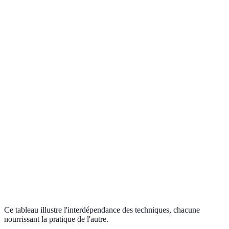
départ
État d'apaisement
Méditation
Coût des cours
profond,
transcendantale
d'initiation
structure formelle
Accompagnement
Dépendance à
Méditation guidée
via des experts
des ressources
audios
externes
Peut
Relaxation
Méditation de
demander plus
dynamique (ex:
mouvement
d’énergie
yoga, Qi Gong)
physique
Ce tableau illustre l'interdépendance des techniques, chacune
nourrissant la pratique de l'autre.