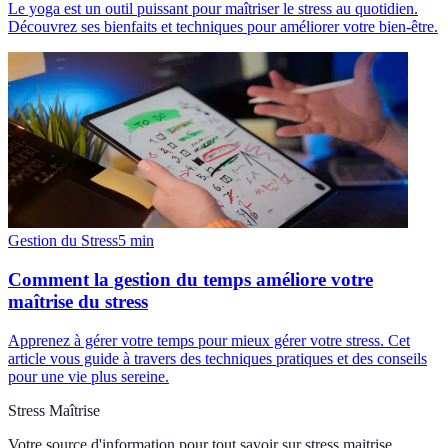
Le yoga est un outil puissant pour maîtriser le stress au quotidien.
Découvrez ses bienfaits et techniques pour améliorer votre bien-être.
Gestion du Stress
5
min
Comment la gestion du temps améliore votre
maîtrise du stress
Apprenez à gérer votre temps pour mieux gérer votre stress. Cet
article vous guide à travers des techniques pratiques et des conseils
pour une vie plus sereine.
Stress Maîtrise
Votre source d'information pour tout savoir sur
stress maitrise
.