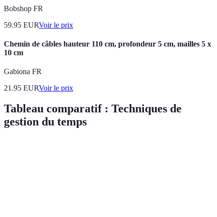
Bobshop FR
59.95
EUR
Voir le prix
Chemin de câbles hauteur 110 cm, profondeur 5 cm, mailles 5 x
10 cm
Gabiona FR
21.95
EUR
Voir le prix
Tableau comparatif : Techniques de
gestion du temps
Technique
Avantages
Inconvénients
Efficacité perç
Permet de
Peut sembler
Matrice
prioriser
complexe au
Élevée
d'Eisenhower
efficacement
début
Liste de
Simple et
Risque de