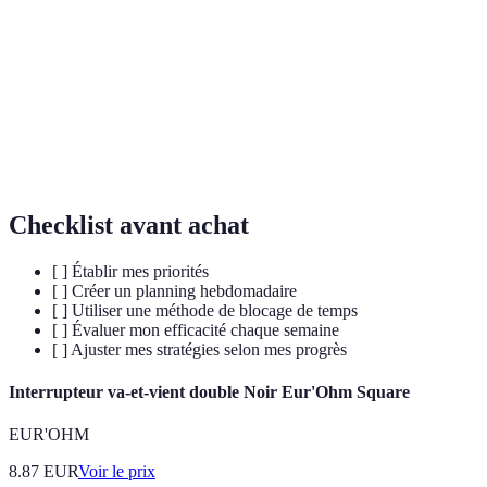
Processus de classement des tâches selon leur
Priorisation
importance et leur urgence.
Technique de gestion qui consiste à réserver des
Blocage de
périodes spécifiques à une seule tâche ou groupe de
temps
tâches similaires.
Checklist avant achat
[ ] Établir mes priorités
[ ] Créer un planning hebdomadaire
[ ] Utiliser une méthode de blocage de temps
[ ] Évaluer mon efficacité chaque semaine
[ ] Ajuster mes stratégies selon mes progrès
Interrupteur va-et-vient double Noir Eur'Ohm Square
EUR'OHM
8.87
EUR
Voir le prix