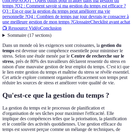
concret
FAQ
Q1 : Quels outils pour m'aider dans ma gestion du
temps ?
Q2 : Comment savoir si ma gestion du temps est efficace ?
Q3 : Est-ce que la gestion du temps peut améliorer ma vie
personnelle ?
Q4 : Combien de temps par jour devrais-je consacrer à
une meilleure gestion de mon temps ?
Glossaire
Checklist avant achat
📺 Ressource Vidéo
Conclusion
Sommaire
(
17
sections
)
Dans un monde où les exigences sont croissantes, la
gestion du
temps
est devenue une compétence essentielle pour minimiser le
stress. Selon une étude menée par le
Centre de recherche sur le
stress
, près de 80% des travailleurs déclarent ressentir du stress en
raison d'une mauvaise gestion de leur emploi du temps. C'est ici que
le lien entre gestion du temps et maîtrise du stress se révèle essentiel.
Cet article explore comment organiser efficacement son temps peut
réduire les sources de stress et améliorer votre qualité de vie.
Qu'est-ce que la gestion du temps ?
La gestion du temps est le processus de planification et
d'organisation de ses tâches pour maximiser l'efficacité. Elle
implique des compétences telles que la priorisation, la planification
et le contrôle des activités quotidiennes. Une gestion efficace du
temps est souvent perçue comme un mélange de techniques, de