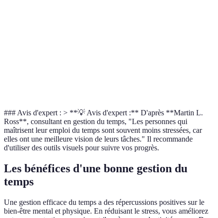
Moyenne à élev
tâches
directe
surcharge
Blocage de
Améliore la
Difficile à
Élevée
temps
concentration
maintenir
Peut ne pas
Accroît la
Pomodoro
convenir à
Élevée
productivité
tous
### Avis d'expert : > **💡 Avis d'expert :** D'après **Martin L.
Ross**, consultant en gestion du temps, "Les personnes qui
maîtrisent leur emploi du temps sont souvent moins stressées, car
elles ont une meilleure vision de leurs tâches." Il recommande
d'utiliser des outils visuels pour suivre vos progrès.
Les bénéfices d'une bonne gestion du
temps
Une gestion efficace du temps a des répercussions positives sur le
bien-être mental et physique. En réduisant le stress, vous améliorez