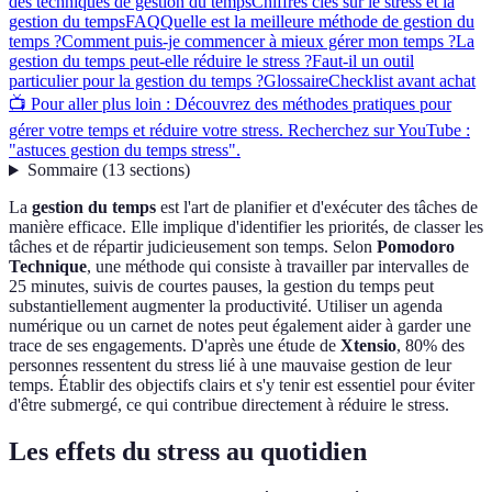
des techniques de gestion du temps
Chiffres clés sur le stress et la
gestion du temps
FAQ
Quelle est la meilleure méthode de gestion du
temps ?
Comment puis-je commencer à mieux gérer mon temps ?
La
gestion du temps peut-elle réduire le stress ?
Faut-il un outil
particulier pour la gestion du temps ?
Glossaire
Checklist avant achat
📺 Pour aller plus loin : Découvrez des méthodes pratiques pour
gérer votre temps et réduire votre stress. Recherchez sur YouTube :
"astuces gestion du temps stress".
Sommaire
(
13
sections
)
La
gestion du temps
est l'art de planifier et d'exécuter des tâches de
manière efficace. Elle implique d'identifier les priorités, de classer les
tâches et de répartir judicieusement son temps. Selon
Pomodoro
Technique
, une méthode qui consiste à travailler par intervalles de
25 minutes, suivis de courtes pauses, la gestion du temps peut
substantiellement augmenter la productivité. Utiliser un agenda
numérique ou un carnet de notes peut également aider à garder une
trace de ses engagements. D'après une étude de
Xtensio
, 80% des
personnes ressentent du stress lié à une mauvaise gestion de leur
temps. Établir des objectifs clairs et s'y tenir est essentiel pour éviter
d'être submergé, ce qui contribue directement à réduire le stress.
Les effets du stress au quotidien