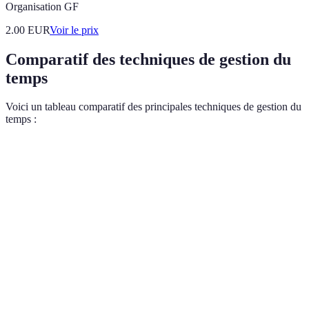
Organisation GF
2.00
EUR
Voir le prix
Comparatif des techniques de gestion du
temps
Voici un tableau comparatif des principales techniques de gestion du
temps :
Technique
Avantages
Inconvénients
Efficacité
Peut être
Eisenhower
Priorisation
complexe à
Haute
Matrix
claire
mettre en place
Listes de
Simple et
Peut devenir
Variable
tâches
visuel
accablant
Focalisation
Risque d'ignorer
Définir des