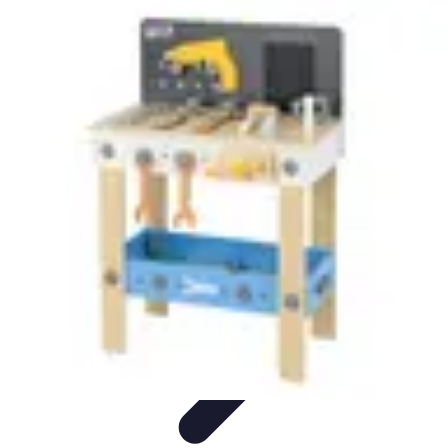
Stress Maîtrise
Sport et Bien-être
Techniques de gestion du stress
Techniques et
Outils
Gestion du Stress
Techniques de Gestion
Stress Maîtrise