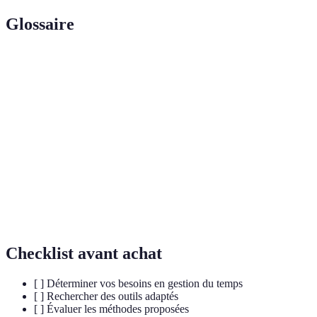
Glossaire
Terme
Définition
Gestion du
Processus d'organisation et de planification des
temps
tâches pour maximiser l'efficacité.
Réaction physique et mentale face à une pression ou
Stress
une situation difficile.
Processus qui consiste à classer les tâches en
Priorisation
fonction de leur importance.
Checklist avant achat
[ ] Déterminer vos besoins en gestion du temps
[ ] Rechercher des outils adaptés
[ ] Évaluer les méthodes proposées