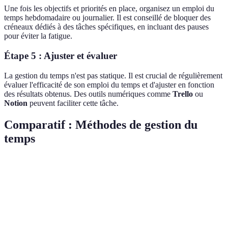
Une fois les objectifs et priorités en place, organisez un emploi du
temps hebdomadaire ou journalier. Il est conseillé de bloquer des
créneaux dédiés à des tâches spécifiques, en incluant des pauses
pour éviter la fatigue.
Étape 5 : Ajuster et évaluer
La gestion du temps n'est pas statique. Il est crucial de régulièrement
évaluer l'efficacité de son emploi du temps et d'ajuster en fonction
des résultats obtenus. Des outils numériques comme
Trello
ou
Notion
peuvent faciliter cette tâche.
Comparatif : Méthodes de gestion du
temps
Méthode
Avantages
Inconvénients
Verdict
Améliore la
Efficace
Peut être
concentration
pour les
Pomodoro
difficile pour
par des
tâches
certaines tâches
pauses
courtes