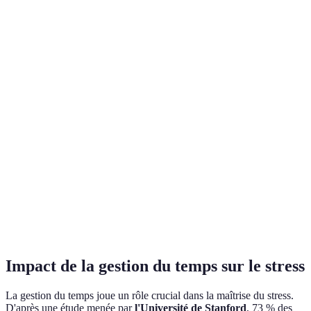
Getting
Libération de
Courbe
Excellent
Things
l'esprit,
d'apprentissage
pour les
Done
structure
élevée
multitâches
(GTD)
claire
Priorisation
Peut être trop
Idéal pour
Eisenhower
claire entre
simpliste pour
définir les
Matrix
urgent et
des tâches
priorités
important
complexes
Visibilité des
Adapté aux
Peut sembler
Time
tâches et
emplois du
rigide pour
Blocking
gestion du
temps
certains
temps
serrés
Impact de la gestion du temps sur le stress
La gestion du temps joue un rôle crucial dans la maîtrise du stress.
D'après une étude menée par
l'Université de Stanford
, 73 % des