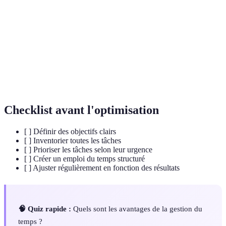
Processus de classement des tâches par importance
Priorisation
et urgence.
Matériel
Outil visuel pour aider à identifier les tâches
d'Eisenhower
urgentes et importantes.
Time
Technique de gestion du temps où l'on consacre
Blocking
des créneaux spécifiques à des tâches.
Checklist avant l'optimisation
[ ] Définir des objectifs clairs
[ ] Inventorier toutes les tâches
[ ] Prioriser les tâches selon leur urgence
[ ] Créer un emploi du temps structuré
[ ] Ajuster régulièrement en fonction des résultats
🧠 Quiz rapide :
Quels sont les avantages de la gestion du
temps ?