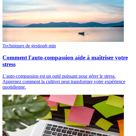
Techniques de gestion
6
min
Comment l'auto-compassion aide à maîtriser votre
stress
L'auto-compassion est un outil puissant pour gérer le stress.
Apprenez comment la cultiver peut transformer votre expérience
quotidienne.