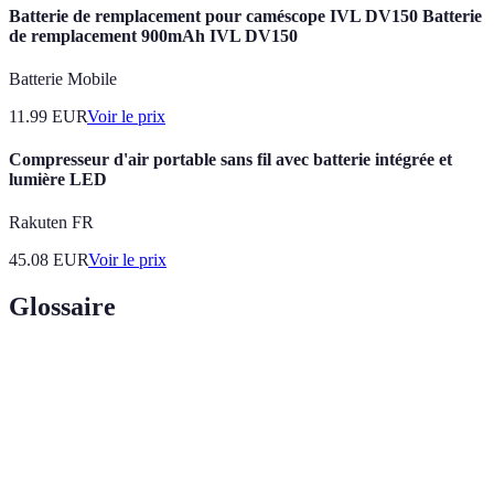
Batterie de remplacement pour caméscope IVL DV150 Batterie
de remplacement 900mAh IVL DV150
Batterie Mobile
11.99
EUR
Voir le prix
Compresseur d'air portable sans fil avec batterie intégrée et
lumière LED
Rakuten FR
45.08
EUR
Voir le prix
Glossaire
Terme
Définition
Processus consistant à hiérarchiser les tâches
Gestion des
en fonction de leur importance et de leur
priorités
urgence.