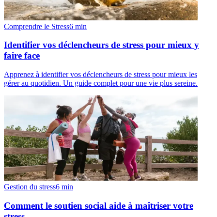
Comprendre le Stress
6
min
Identifier vos déclencheurs de stress pour mieux y
faire face
Apprenez à identifier vos déclencheurs de stress pour mieux les
gérer au quotidien. Un guide complet pour une vie plus sereine.
Gestion du stress
6
min
Comment le soutien social aide à maîtriser votre
stress