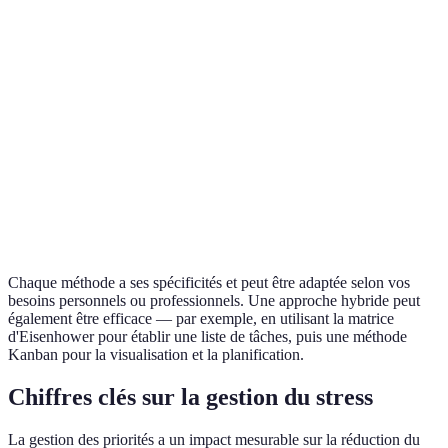
multiples
responsabilités
Personnes qui
Nécessite du
souhaitent un
Système
Flexible et
temps pour
système
GTD
adaptable
l'organisation
complet de
gestion
Visualisation
Besoin d'une
Équipes et
Kanban
claire des
équipe et d'un
projets
progrès
suivi régulier
collaboratifs
Chaque méthode a ses spécificités et peut être adaptée selon vos
besoins personnels ou professionnels. Une approche hybride peut
également être efficace — par exemple, en utilisant la matrice
d'Eisenhower pour établir une liste de tâches, puis une méthode
Kanban pour la visualisation et la planification.
Chiffres clés sur la gestion du stress
La gestion des priorités a un impact mesurable sur la réduction du