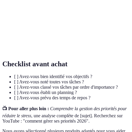
Outil de classification des tâches en 4
Matrice
quadrants selon leur urgence et leur
d'Eisenhower
importance.
Système GTD
Méthodologie de gestion du temps et des
(Getting Things
tâches, développée par David Allen.
Done)
Checklist avant achat
[ ] Avez-vous bien identifié vos objectifs ?
[ ] Avez-vous noté toutes vos tâches ?
[ ] Avez-vous classé vos tâches par ordre d'importance ?
[ ] Avez-vous établi un planning ?
[ ] Avez-vous prévu des temps de repos ?
📺 Pour aller plus loin :
Comprendre la gestion des priorités pour
réduire le stress
, une analyse complète de [sujet]. Recherchez sur
YouTube : "comment gérer ses priorités 2026".
Nous avons sélectionné plusieurs produits adaptés pour vous aider