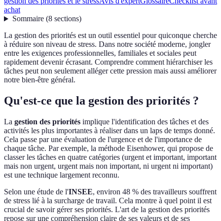
gestion des priorités et le stress
Avis d'expert
Glossaire
Checklist avant
achat
Sommaire
(
8
sections
)
La gestion des priorités est un outil essentiel pour quiconque cherche
à réduire son niveau de stress. Dans notre société moderne, jongler
entre les exigences professionnelles, familiales et sociales peut
rapidement devenir écrasant. Comprendre comment hiérarchiser les
tâches peut non seulement alléger cette pression mais aussi améliorer
notre bien-être général.
Qu'est-ce que la gestion des priorités ?
La
gestion des priorités
implique l'identification des tâches et des
activités les plus importantes à réaliser dans un laps de temps donné.
Cela passe par une évaluation de l'urgence et de l'importance de
chaque tâche. Par exemple, la méthode Eisenhower, qui propose de
classer les tâches en quatre catégories (urgent et important, important
mais non urgent, urgent mais non important, ni urgent ni important)
est une technique largement reconnu.
Selon une étude de l'
INSEE
, environ 48 % des travailleurs souffrent
de stress lié à la surcharge de travail. Cela montre à quel point il est
crucial de savoir gérer ses priorités. L'art de la gestion des priorités
repose sur une compréhension claire de ses valeurs et de ses