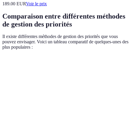
189.00
EUR
Voir le prix
Comparaison entre différentes méthodes
de gestion des priorités
Il existe différentes méthodes de gestion des priorités que vous
pouvez envisager. Voici un tableau comparatif de quelques-unes des
plus populaires :
Méthode
Avantages
Inconvénients
Idéale pour
Personnes
Peut être trop
cherchant à
Matrice
Simple,
basique pour
simplifier leur
d'Eisenhower
visuelle
des projets
charge de
complexes
travail
Bon pour la
Professionnels
Complexité
Méthode
gestion des
avec de
dans le
ABC
tâches
nombreuses
classement