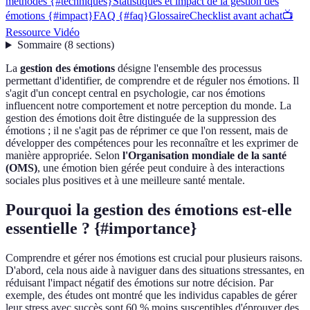
méthodes {#techniques}
Statistiques et impact de la gestion des
émotions {#impact}
FAQ {#faq}
Glossaire
Checklist avant achat
📺
Ressource Vidéo
Sommaire
(
8
sections
)
La
gestion des émotions
désigne l'ensemble des processus
permettant d'identifier, de comprendre et de réguler nos émotions. Il
s'agit d'un concept central en psychologie, car nos émotions
influencent notre comportement et notre perception du monde. La
gestion des émotions doit être distinguée de la suppression des
émotions ; il ne s'agit pas de réprimer ce que l'on ressent, mais de
développer des compétences pour les reconnaître et les exprimer de
manière appropriée. Selon
l'Organisation mondiale de la santé
(OMS)
, une émotion bien gérée peut conduire à des interactions
sociales plus positives et à une meilleure santé mentale.
Pourquoi la gestion des émotions est-elle
essentielle ? {#importance}
Comprendre et gérer nos émotions est crucial pour plusieurs raisons.
D'abord, cela nous aide à naviguer dans des situations stressantes, en
réduisant l'impact négatif des émotions sur notre décision. Par
exemple, des études ont montré que les individus capables de gérer
leur stress avec succès sont 60 % moins susceptibles d'éprouver des