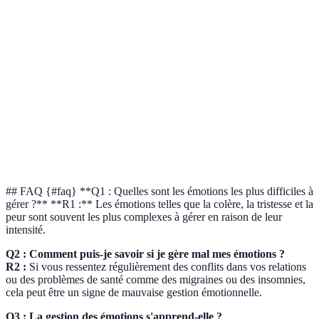
Critère
Gestion des émotions
Pas de gestion des émo
État de stress
30% élevé
70% élevé
Relations
80% satisfaites
40% satisfaites
interpersonnelles
Santé mentale
20% déficit
60% déficit
Productivité
75%
40%
## FAQ {#faq} **Q1 : Quelles sont les émotions les plus difficiles à
gérer ?** **R1 :** Les émotions telles que la colère, la tristesse et la
peur sont souvent les plus complexes à gérer en raison de leur
intensité.
Q2 : Comment puis-je savoir si je gère mal mes émotions ?
R2 :
Si vous ressentez régulièrement des conflits dans vos relations
ou des problèmes de santé comme des migraines ou des insomnies,
cela peut être un signe de mauvaise gestion émotionnelle.
Q3 : La gestion des émotions s'apprend-elle ?