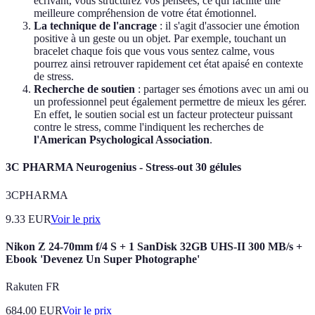
écrivant, vous structurez vos pensées, ce qui facilite une
meilleure compréhension de votre état émotionnel.
La technique de l'ancrage
: il s'agit d'associer une émotion
positive à un geste ou un objet. Par exemple, touchant un
bracelet chaque fois que vous vous sentez calme, vous
pourrez ainsi retrouver rapidement cet état apaisé en contexte
de stress.
Recherche de soutien
: partager ses émotions avec un ami ou
un professionnel peut également permettre de mieux les gérer.
En effet, le soutien social est un facteur protecteur puissant
contre le stress, comme l'indiquent les recherches de
l'American Psychological Association
.
3C PHARMA Neurogenius - Stress-out 30 gélules
3CPHARMA
9.33
EUR
Voir le prix
Nikon Z 24-70mm f/4 S + 1 SanDisk 32GB UHS-II 300 MB/s +
Ebook 'Devenez Un Super Photographe'
Rakuten FR
684.00
EUR
Voir le prix