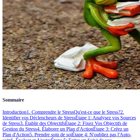
Sommaire
Introduction
1. Comprendre le Stress
Qu'est-ce que le Stress?
2.
Identifier vos Déclencheurs de Stress
Étape 1: Analysez vos Sources
de Stress
3. Établir des Objectifs
Étape 2: Fixez Vos Objectifs de
Gestion du Stress
4. Élaborer un Plan d'Action
Étape 3: Créez un
Plan d'Action
5. Prendre soin de soi
Étape 4: N'oubliez pas l'Auto-