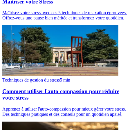
Maîtriser votre Stress
Maîtrisez votre stress avec ces 5 techniques de relaxation éprouvées.
Offrez-vous une pause bien méritée et transformez votre quotidien.
Techniques de gestion du stress
5
min
Comment utiliser l'auto-compassion pour réduire
votre stress
Apprenez à utiliser l'auto-compassion pour mieux gérer votre stress.
Des techniques pratiques et des conseils pour un quotidien apaisé.