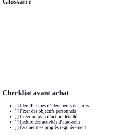
Glossaire
Terme
Définition
Hormone du stress produite par les glandes
Cortisol
surrénales.
Méditation
Pratique d’attention qui vise à réduire le stress.
Stress
État de tension prolongée pouvant affecter la
chronique
santé.
Checklist avant achat
[ ] Identifier mes déclencheurs de stress
[ ] Fixer des objectifs personnels
[ ] Créer un plan d’action détaillé
[ ] Inclure des activités d’auto-soin
[ ] Évaluer mes progrès régulièrement