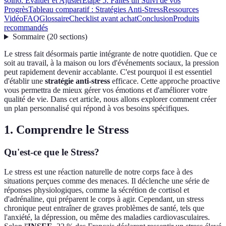
soin
6. Évaluer et Ajuster
Étape 5: Faites un Suivi de vos
Progrès
Tableau comparatif : Stratégies Anti-Stress
Ressources
Vidéo
FAQ
Glossaire
Checklist avant achat
Conclusion
Produits
recommandés
Sommaire
(
20
sections
)
Le stress fait désormais partie intégrante de notre quotidien. Que ce
soit au travail, à la maison ou lors d'événements sociaux, la pression
peut rapidement devenir accablante. C'est pourquoi il est essentiel
d'établir une
stratégie anti-stress
efficace. Cette approche proactive
vous permettra de mieux gérer vos émotions et d'améliorer votre
qualité de vie. Dans cet article, nous allons explorer comment créer
un plan personnalisé qui répond à vos besoins spécifiques.
1. Comprendre le Stress
Qu'est-ce que le Stress?
Le stress est une réaction naturelle de notre corps face à des
situations perçues comme des menaces. Il déclenche une série de
réponses physiologiques, comme la sécrétion de cortisol et
d'adrénaline, qui préparent le corps à agir. Cependant, un stress
chronique peut entraîner de graves problèmes de santé, tels que
l'anxiété, la dépression, ou même des maladies cardiovasculaires.