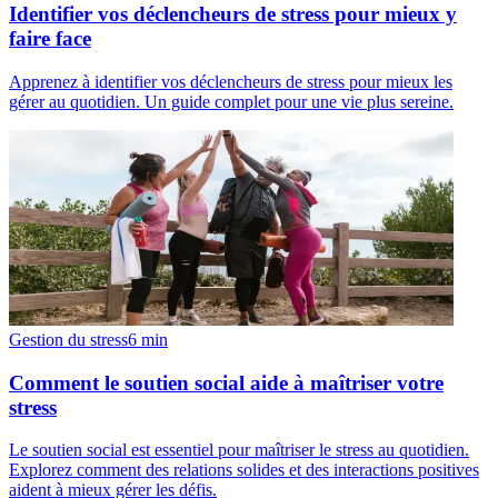
Identifier vos déclencheurs de stress pour mieux y
faire face
Apprenez à identifier vos déclencheurs de stress pour mieux les
gérer au quotidien. Un guide complet pour une vie plus sereine.
Gestion du stress
6
min
Comment le soutien social aide à maîtriser votre
stress
Le soutien social est essentiel pour maîtriser le stress au quotidien.
Explorez comment des relations solides et des interactions positives
aident à mieux gérer les défis.