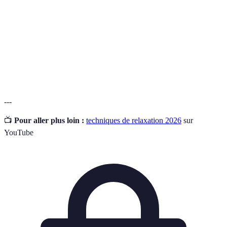
Processus visant à réduire les tensions physiques et
Relaxation
psychologiques.
Ensemble d'activités régulières exécutées dans un
Routine
ordre défini.
---
📺
Pour aller plus loin :
techniques de relaxation 2026
sur
YouTube