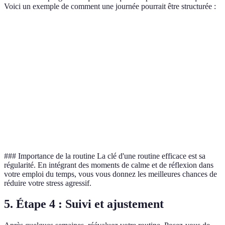
Voici un exemple de comment une journée pourrait être structurée :
Heure
Activité
Durée
7h00 - 7h15
Méditation
15 min
12h30 - 12h45
Pause déjeuner consciente
15 min
17h00 - 17h30
Exercice physique
30 min
20h00 - 20h15
Journalisation
15 min
### Importance de la routine La clé d'une routine efficace est sa
régularité. En intégrant des moments de calme et de réflexion dans
votre emploi du temps, vous vous donnez les meilleures chances de
réduire votre stress agressif.
5. Étape 4 : Suivi et ajustement