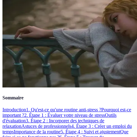
Sommaire
Introduction
1. Qu'est-ce qu'une routine anti-stress ?
Pourquoi est-ce
important ?
2. Étape 1 : Évaluer votre niveau de stress
Outils
d'évaluation
3. Étape 2 : Incorporer des techniques de
relaxation
Astuces de professionnels
4. Étape 3 : Créer un emploi du
temps
Importance de la routine
5. Étape 4 : Suivi et ajustement
Que