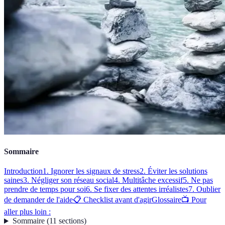
Sommaire
Introduction
1. Ignorer les signaux de stress
2. Éviter les solutions
saines
3. Négliger son réseau social
4. Multitâche excessif
5. Ne pas
prendre de temps pour soi
6. Se fixer des attentes irréalistes
7. Oublier
de demander de l'aide
📋 Checklist avant d'agir
Glossaire
📺 Pour
aller plus loin :
Sommaire
(
11
sections
)