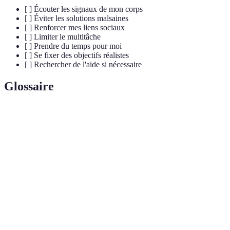
[ ] Écouter les signaux de mon corps
[ ] Éviter les solutions malsaines
[ ] Renforcer mes liens sociaux
[ ] Limiter le multitâche
[ ] Prendre du temps pour moi
[ ] Se fixer des objectifs réalistes
[ ] Rechercher de l'aide si nécessaire
Glossaire
Terme
Définition
Réaction physiologique et psychologique face à une
Stress
pression extérieure.
État d'épuisement émotionnel et physique causé par
Burn-out
un stress prolongé.
Pratique visant à apaiser l'esprit et réduire le stress
Méditation
par la concentration.