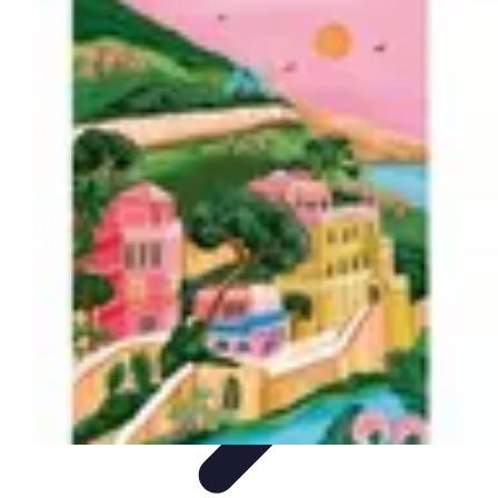
Stress Maîtrise
Sport et Bien-être
Techniques de gestion du stress
Techniques et
Outils
Gestion du Stress
Techniques de Gestion
Stress Maîtrise