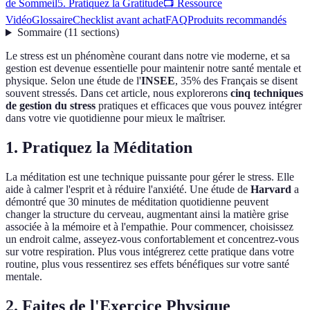
de Sommeil
5. Pratiquez la Gratitude
📺 Ressource
Vidéo
Glossaire
Checklist avant achat
FAQ
Produits recommandés
Sommaire
(
11
sections
)
Le stress est un phénomène courant dans notre vie moderne, et sa
gestion est devenue essentielle pour maintenir notre santé mentale et
physique. Selon une étude de l'
INSEE
, 35% des Français se disent
souvent stressés. Dans cet article, nous explorerons
cinq techniques
de gestion du stress
pratiques et efficaces que vous pouvez intégrer
dans votre vie quotidienne pour mieux le maîtriser.
1. Pratiquez la Méditation
La méditation est une technique puissante pour gérer le stress. Elle
aide à calmer l'esprit et à réduire l'anxiété. Une étude de
Harvard
a
démontré que 30 minutes de méditation quotidienne peuvent
changer la structure du cerveau, augmentant ainsi la matière grise
associée à la mémoire et à l'empathie. Pour commencer, choisissez
un endroit calme, asseyez-vous confortablement et concentrez-vous
sur votre respiration. Plus vous intégrerez cette pratique dans votre
routine, plus vous ressentirez ses effets bénéfiques sur votre santé
mentale.
2. Faites de l'Exercice Physique