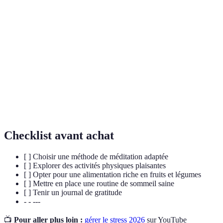
État physique et mental résultant d'une pression ou
Stress
d'une contrainte.
Pratique visant à focaliser l'attention et à éliminer
Méditation
le flot de pensées qui peut être accablant.
Hormones produites par le cerveau qui agissent
Endorphines
comme analgésiques naturels et améliorent
l'humeur.
Checklist avant achat
[ ] Choisir une méthode de méditation adaptée
[ ] Explorer des activités physiques plaisantes
[ ] Opter pour une alimentation riche en fruits et légumes
[ ] Mettre en place une routine de sommeil saine
[ ] Tenir un journal de gratitude
- - ---
📺
Pour aller plus loin :
gérer le stress 2026
sur YouTube