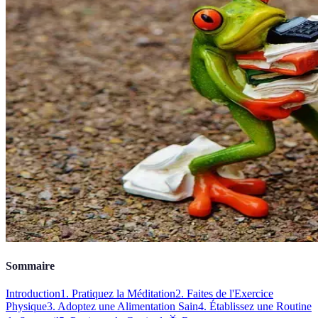
Sommaire
Introduction
1. Pratiquez la Méditation
2. Faites de l'Exercice
Physique
3. Adoptez une Alimentation Sain
4. Établissez une Routine