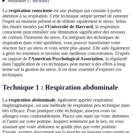
Sommaire
(
7
sections
)
La
respiration consciente
est une pratique qui consiste à porter
attention à sa respiration. Cette technique simple permet de ramener
l'esprit au moment présent et de réduire rapidement le stress. Selon
des études menées par
l’Université de Harvard
, la respiration
consciente peut entraîner une diminution significative des niveaux
de cortisol, l'hormone du stress. En intégrant des techniques de
respiration dans votre quotidien, vous pouvez transformer votre
réaction face au stress et vous sentir plus apaisé. Elle aide également
à gérer les émotions et favorise une meilleure concentration. D'après
un rapport de
l’American Psychological Association
, la régularité
dans l'application de ces techniques peut mener à des effets à long
terme sur la gestion du stress. Il est donc essentiel d'explorer ces
techniques.
Technique 1 : Respiration abdominale
La
respiration abdominale
, également appelée respiration
diaphragmatique, est une méthode de respiration peu technique mais
très efficace. Pour pratiquer cette technique, asseyez-vous ou
allongez-vous confortablement. Placez une main sur votre abdomen
et l'autre sur votre poitrine. Inspirez lentement par le nez, en vous
assurant que votre abdomen se gonfle plus que votre poitrine.
Ensuite, expirez doucement par la bouche en laissant votre ventre se