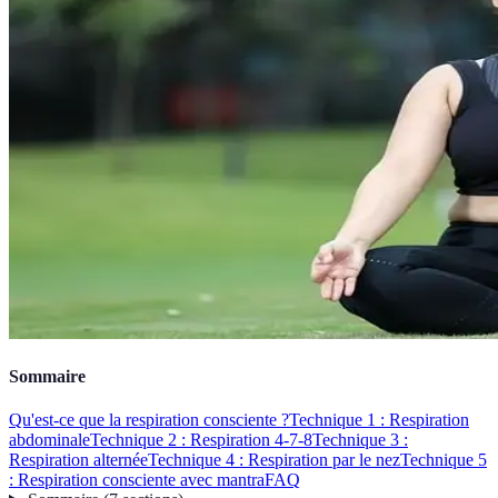
Sommaire
Qu'est-ce que la respiration consciente ?
Technique 1 : Respiration
abdominale
Technique 2 : Respiration 4-7-8
Technique 3 :
Respiration alternée
Technique 4 : Respiration par le nez
Technique 5
: Respiration consciente avec mantra
FAQ