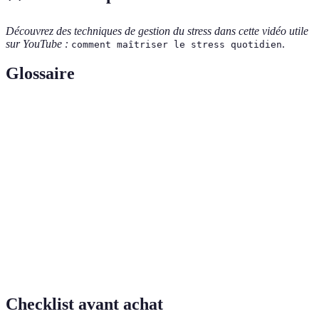
Découvrez des techniques de gestion du stress dans cette vidéo utile
sur YouTube :
.
comment maîtriser le stress quotidien
Glossaire
Terme
Définition
Réaction psychologique et physique à des facteurs
Stress
externes.
Pratique consistant à focaliser son esprit pour
Méditation
atteindre un état de calme.
Hormones libérées par l'exercice, réduisant la
Endorphines
douleur et le stress.
Checklist avant achat