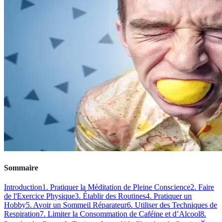
Sommaire
Introduction
1. Pratiquer la Méditation de Pleine Conscience
2. Faire
de l'Exercice Physique
3. Établir des Routines
4. Pratiquer un
Hobby
5. Avoir un Sommeil Réparateur
6. Utiliser des Techniques de
Respiration
7. Limiter la Consommation de Caféine et d’Alcool
8.