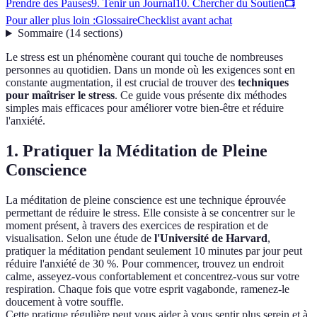
Prendre des Pauses
9. Tenir un Journal
10. Chercher du Soutien
📺
Pour aller plus loin :
Glossaire
Checklist avant achat
Sommaire
(
14
sections
)
Le stress est un phénomène courant qui touche de nombreuses
personnes au quotidien. Dans un monde où les exigences sont en
constante augmentation, il est crucial de trouver des
techniques
pour maîtriser le stress
. Ce guide vous présente dix méthodes
simples mais efficaces pour améliorer votre bien-être et réduire
l'anxiété.
1. Pratiquer la Méditation de Pleine
Conscience
La méditation de pleine conscience est une technique éprouvée
permettant de réduire le stress. Elle consiste à se concentrer sur le
moment présent, à travers des exercices de respiration et de
visualisation. Selon une étude de
l'Université de Harvard
,
pratiquer la méditation pendant seulement 10 minutes par jour peut
réduire l'anxiété de 30 %. Pour commencer, trouvez un endroit
calme, asseyez-vous confortablement et concentrez-vous sur votre
respiration. Chaque fois que votre esprit vagabonde, ramenez-le
doucement à votre souffle.
Cette pratique régulière peut vous aider à vous sentir plus serein et à