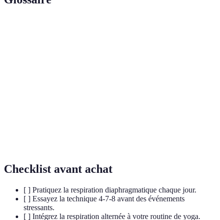
Terme
Définition
Technique de respiration utilisant le
Respiration
diaphragme pour une plus grande capacité
diaphragmatique
pulmonaire.
Méditation de
Pratique visant à focaliser l'attention sur le
pleine conscience
moment présent et réduire le stress.
Méthode Wim
Technique combinant respiration et exposition
Hof
au froid pour améliorer le bien-être.
Checklist avant achat
[ ] Pratiquez la respiration diaphragmatique chaque jour.
[ ] Essayez la technique 4-7-8 avant des événements
stressants.
[ ] Intégrez la respiration alternée à votre routine de yoga.