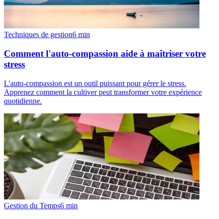
Techniques de gestion
6
min
Comment l'auto-compassion aide à maîtriser votre
stress
L'auto-compassion est un outil puissant pour gérer le stress.
Apprenez comment la cultiver peut transformer votre expérience
quotidienne.
Gestion du Temps
6
min