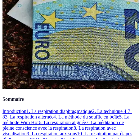
Sommaire
Introduction
1. La respiration diaphragmatique
2. La technique 4-7-
8
3. La respiration alternée
4. La méthode du souffle en boîte
5. La
méthode Wim Hof
6. La respiration alignée
7. La méditation de
pleine conscience avec la respiration
8. La respiration avec
visualisation
9. La respiration aux sons
10. La respiration par étapes