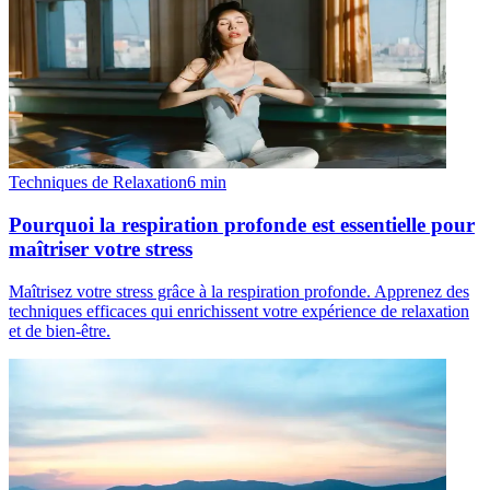
Techniques de Relaxation
6
min
Pourquoi la respiration profonde est essentielle pour
maîtriser votre stress
Maîtrisez votre stress grâce à la respiration profonde. Apprenez des
techniques efficaces qui enrichissent votre expérience de relaxation
et de bien-être.