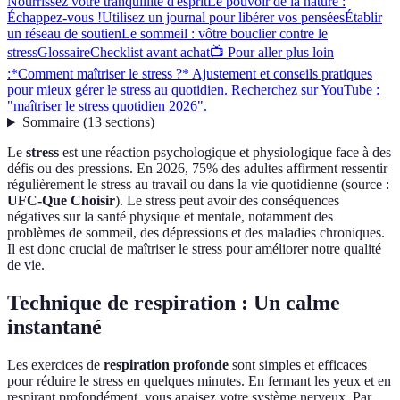
Nourrissez votre tranquillité d'esprit
Le pouvoir de la nature :
Échappez-vous !
Utilisez un journal pour libérer vos pensées
Établir
un réseau de soutien
Le sommeil : vôtre bouclier contre le
stress
Glossaire
Checklist avant achat
📺 Pour aller plus loin
:*Comment maîtriser le stress ?* Ajustement et conseils pratiques
pour mieux gérer le stress au quotidien. Recherchez sur YouTube :
"maîtriser le stress quotidien 2026".
Sommaire
(
13
sections
)
Le
stress
est une réaction psychologique et physiologique face à des
défis ou des pressions. En 2026, 75% des adultes affirment ressentir
régulièrement le stress au travail ou dans la vie quotidienne (source :
UFC-Que Choisir
). Le stress peut avoir des conséquences
négatives sur la santé physique et mentale, notamment des
problèmes de sommeil, des dépressions et des maladies chroniques.
Il est donc crucial de maîtriser le stress pour améliorer notre qualité
de vie.
Technique de respiration : Un calme
instantané
Les exercices de
respiration profonde
sont simples et efficaces
pour réduire le stress en quelques minutes. En fermant les yeux et en
respirant profondément, vous apaisez votre système nerveux. Par