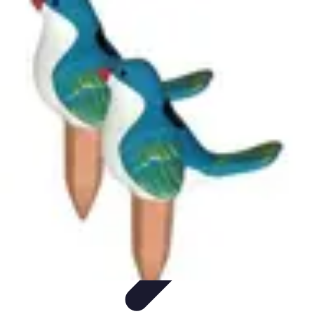
Stress Maîtrise
Sport et Bien-être
Techniques de gestion du stress
Techniques et
Outils
Gestion du Stress
Techniques de Gestion
Stress Maîtrise