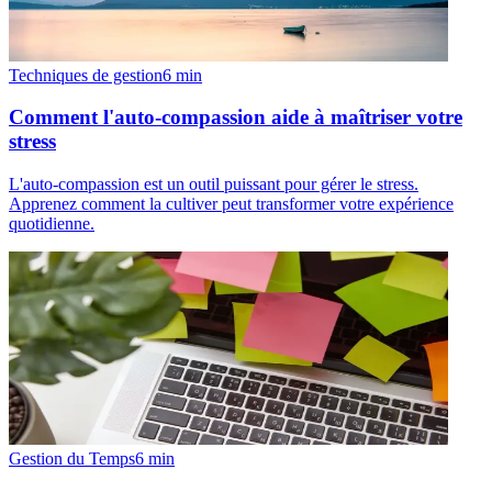
Techniques de gestion
6
min
Comment l'auto-compassion aide à maîtriser votre
stress
L'auto-compassion est un outil puissant pour gérer le stress.
Apprenez comment la cultiver peut transformer votre expérience
quotidienne.
Gestion du Temps
6
min