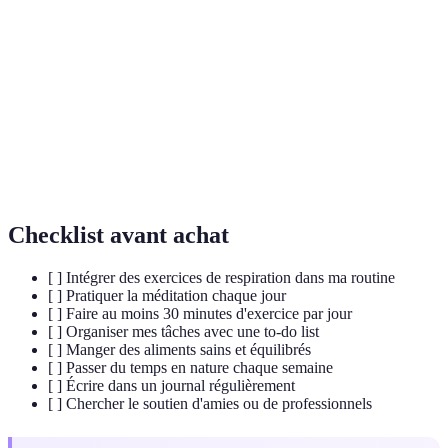
Réaction physiologique et psychologique face à
Stress
des défis.
Pratique de pleine conscience visant à réduire le
Méditation
stress et promouvoir la tranquillité.
Hormones produites par le corps qui réduisent la
Endorphines
douleur et améliorent l'humeur.
Checklist avant achat
[ ] Intégrer des exercices de respiration dans ma routine
[ ] Pratiquer la méditation chaque jour
[ ] Faire au moins 30 minutes d'exercice par jour
[ ] Organiser mes tâches avec une to-do list
[ ] Manger des aliments sains et équilibrés
[ ] Passer du temps en nature chaque semaine
[ ] Écrire dans un journal régulièrement
[ ] Chercher le soutien d'amies ou de professionnels